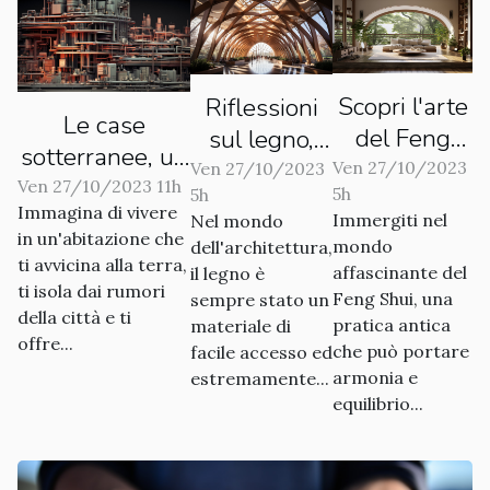
Scopri l'arte
Riflessioni
Le case
del Feng
sul legno,
sotterranee, un
Shui per una
l'architettura
Ven 27/10/2023
Ven 27/10/2023
nuovo trend
Ven 27/10/2023 11h
5h
5h
casa
sostenibile
Immagina di vivere
nell'architettura
Immergiti nel
Nel mondo
armoniosa
del futuro
in un'abitazione che
mondo
dell'architettura,
ti avvicina alla terra,
affascinante del
il legno è
ti isola dai rumori
Feng Shui, una
sempre stato un
della città e ti
pratica antica
materiale di
offre...
che può portare
facile accesso ed
armonia e
estremamente...
equilibrio...