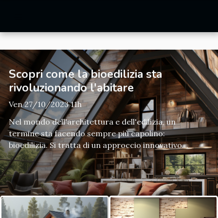
Scopri come la bioedilizia sta
rivoluzionando l'abitare
Ven 27/10/2023 11h
Nel mondo dell'architettura e dell'edilizia, un
termine sta facendo sempre più capolino:
bioedilizia. Si tratta di un approccio innovativo
alla costruzione che pone al centro della
progettazione la salute dell'individuo e del
pianeta. Questo articolo si propone di svelare
come la bioedilizia stia rivoluzionando il nostro
modo di abitare, rispettando l'ambiente e
migliorando la qualità della vita. Se sei curioso di