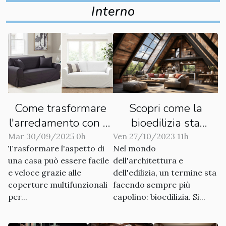
micro case
Interno
Scopri come la
Come trasformare
bioedilizia sta
l'arredamento con le
rivoluzionando
coperture
Ven 27/10/2023 11h
Mar 30/09/2025 0h
Nel mondo
Trasformare l'aspetto di
l'abitare
multifunzionali
dell'architettura e
una casa può essere facile
dell'edilizia, un termine sta
e veloce grazie alle
facendo sempre più
coperture multifunzionali
capolino: bioedilizia. Si...
per...