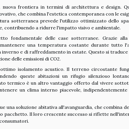
nuova frontiera in termini di architettura e design. Q
nnovativo, che combina l'estetica contemporanea con le esi
ttura sotterranea prevede l'utilizzo ottimizzato dello spa
e, contribuendo a ridurre l'impatto visivo e ambientale.
etto fondamentale delle case sotterranee. Grazie alla
a mantenere una temperatura costante durante tutto l'
n inverno e di raffreddamento in estate. Questo si traduce 
ione delle emissioni di CO2.
ottimo isolamento acustico. Il terreno circostante fun
ndendo queste abitazioni un rifugio silenzioso lontan
to termico è un altro vantaggio offerto dal vivere sottot
tenere un clima interno piacevole, indipendentemente 
 una soluzione abitativa all'avanguardia, che combina de
 pacchetto. Il loro crescente successo si riflette nell'inte
 consumatori.