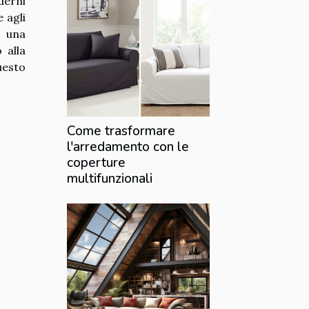
derni
 agli
o una
 alla
uesto
Come trasformare
l'arredamento con le
coperture
multifunzionali