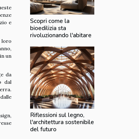
ueste
genze
Scopri come la
zio e
bioedilizia sta
rivoluzionando l'abitare
 loro
anno,
in un
ge da
o dal
erra.
dalle
Riflessioni sul legno,
sign,
l'architettura sostenibile
resse
del futuro