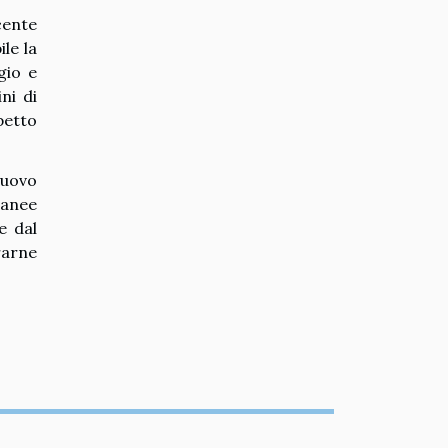
cente
le la
gio e
ni di
petto
nuovo
ranee
e dal
rarne