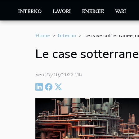
INTERNO
LAVORI
ENERGIE
VARI
Home
Interno
Le case sotterranee, u
Le case sotterrane
Ven 27/10/2023 11h