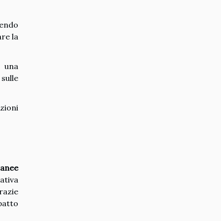
sendo
re la
o una
sulle
zioni
ranee
ativa
razie
patto