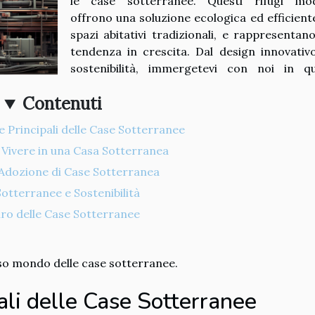
le case sotterranee. Questi rifugi mo
offrono una soluzione ecologica ed efficiente
spazi abitativi tradizionali, e rappresentan
tendenza in crescita. Dal design innovativo
sostenibilità, immergetevi con noi in q
Contenuti
e Principali delle Case Sotterranee
 Vivere in una Casa Sotterranea
l'Adozione di Case Sotterranea
otterranee e Sostenibilità
uro delle Case Sotterranee
oso mondo delle case sotterranee.
pali delle Case Sotterranee