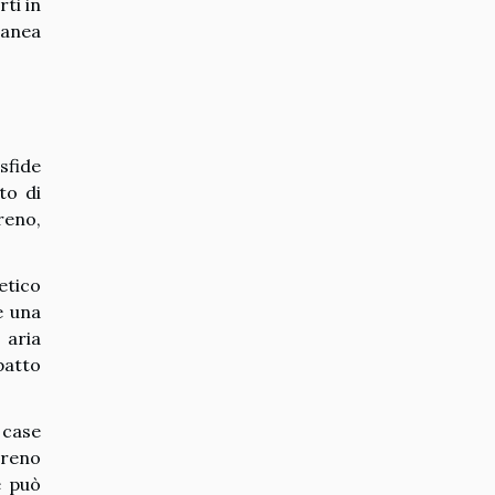
ti in
ranea
sfide
to di
reno,
etico
e una
 aria
patto
 case
rreno
e può