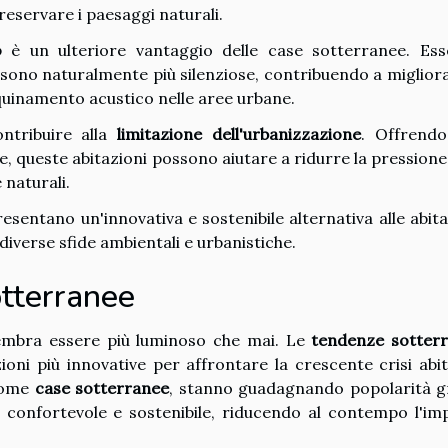
preservare i paesaggi naturali.
o
è un ulteriore vantaggio delle case sotterranee. Es
 sono naturalmente più silenziose, contribuendo a migliora
'inquinamento acustico nelle aree urbane.
ntribuire alla
limitazione dell'urbanizzazione
. Offrend
le, queste abitazioni possono aiutare a ridurre la pressione 
 naturali.
esentano un'innovativa e sostenibile alternativa alle abita
diverse sfide ambientali e urbanistiche.
otterranee
mbra essere più luminoso che mai. Le
tendenze sotter
ni più innovative per affrontare la crescente crisi abit
 come
case sotterranee
, stanno guadagnando popolarità g
ità confortevole e sostenibile, riducendo al contempo l'im