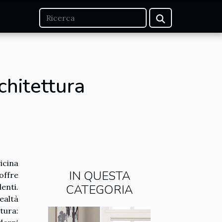
chitettura
icina
IN QUESTA
 offre
enti.
CATEGORIA
ealtà
tura: