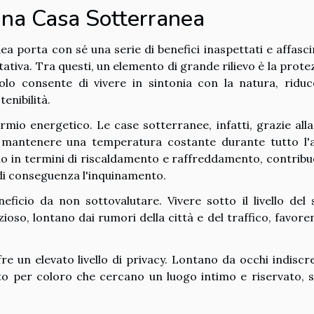
una Casa Sotterranea
ea porta con sé una serie di benefici inaspettati e affasci
tativa. Tra questi, un elemento di grande rilievo è la prote
olo consente di vivere in sintonia con la natura, ridu
enibilità.
mio energetico. Le case sotterranee, infatti, grazie alla
i mantenere una temperatura costante durante tutto l'
io in termini di riscaldamento e raffreddamento, contrib
 di conseguenza l'inquinamento.
eficio da non sottovalutare. Vivere sotto il livello del 
ioso, lontano dai rumori della città e del traffico, favoren
re un elevato livello di privacy. Lontano da occhi indiscret
to per coloro che cercano un luogo intimo e riservato, 