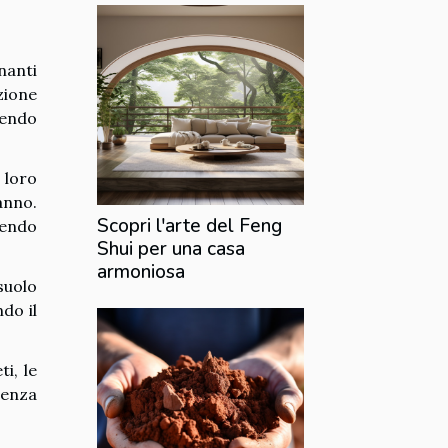
nanti
zione
cendo
 loro
anno.
Scopri l'arte del Feng
uendo
Shui per una casa
armoniosa
suolo
do il
i, le
senza