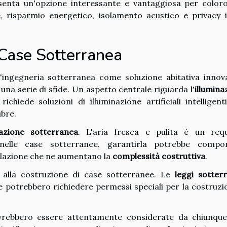
esenta un'opzione interessante e vantaggiosa per color
, risparmio energetico, isolamento acustico e privacy 
 Case Sotterranea
'ingegneria sotterranea come soluzione abitativa innova
na serie di sfide. Un aspetto centrale riguarda l'
illumina
richiede soluzioni di illuminazione artificiali intelligent
ubre.
lazione sotterranea
. L'aria fresca e pulita è un requ
 nelle case sotterranee, garantirla potrebbe compo
entilazione che ne aumentano la
complessità costruttiva
.
te alla costruzione di case sotterranee. Le
leggi sotter
e potrebbero richiedere permessi speciali per la costruzi
rebbero essere attentamente considerate da chiunque