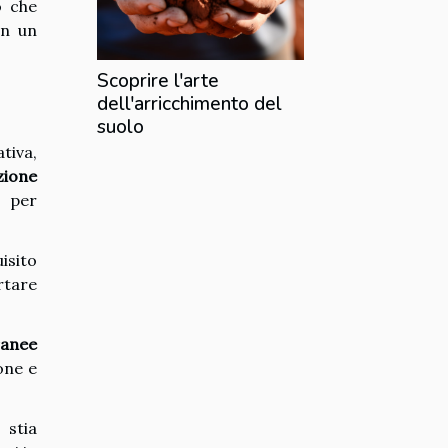
o che
in un
Scoprire l'arte
dell'arricchimento del
suolo
tiva,
zione
i per
isito
rtare
ranee
one e
 stia