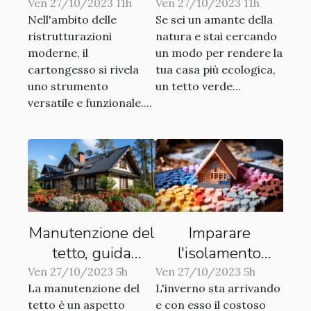
ristrutturazioni
la tua casa
Ven 27/10/2023 11h
Ven 27/10/2023 11h
Nell'ambito delle
Se sei un amante della
moderne
ristrutturazioni
natura e stai cercando
moderne, il
un modo per rendere la
cartongesso si rivela
tua casa più ecologica,
uno strumento
un tetto verde...
versatile e funzionale....
Manutenzione del
Imparare
tetto, guida
l'isolamento
pratica per evitare
termico per
Ven 27/10/2023 5h
Ven 27/10/2023 5h
La manutenzione del
L'inverno sta arrivando
sorprese
ridurre i costi di
tetto è un aspetto
e con esso il costoso